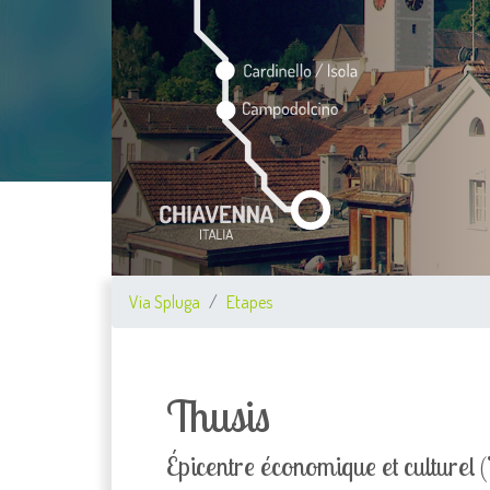
Via Spluga
Etapes
Thusis
Épicentre économique et culturel 