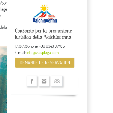
efour
llage
e
de la
Consorzio per la promozione
turistica della Valchiavenna
TÃ©lÃ©phone: +39 0343 37485
info@viaspluga.com
E-mail:
DEMANDE DE RÉSERVATION


