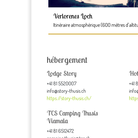
Verlorenes Loch
Itinéraire atmosphérique (600 mètres d'altit
hébergement
Lodge Story
Hot
+41 81 5520007
+41 
info@story-thusis.ch
info
https://story-thusis.ch/
http
TCS Camping Thusis
Viamala
+41 81 6512472