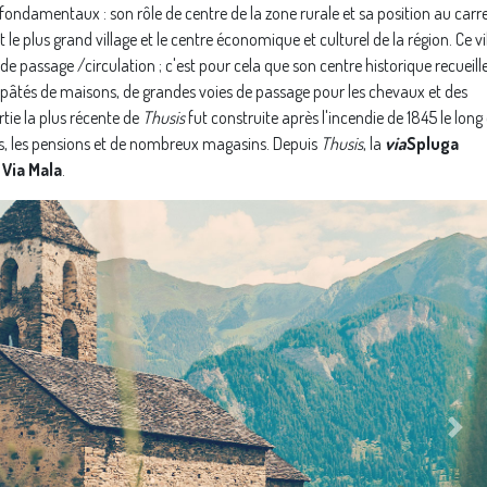
 fondamentaux : son rôle de centre de la zone rurale et sa position au carr
le plus grand village et le centre économique et culturel de la région. Ce vi
 de passage /circulation ; c'est pour cela que son centre historique recueill
s pâtés de maisons, de grandes voies de passage pour les chevaux et des
tie la plus récente de
Thusis
fut construite après l'incendie de 1845 le long 
ls, les pensions et de nombreux magasins. Depuis
Thusis
, la
via
Spluga
a
Via Mala
.
Next