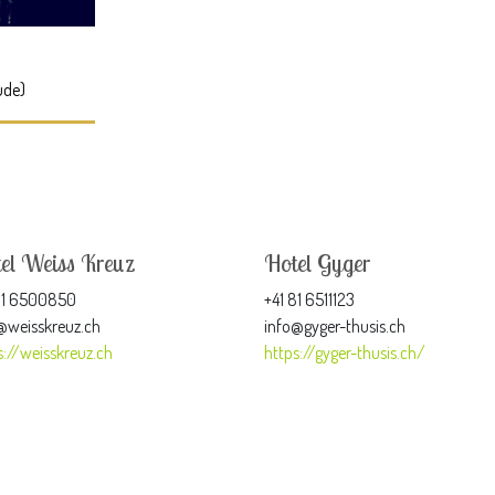
ude)
el Weiss Kreuz
Hotel Gyger
81 6500850
+41 81 6511123
@weisskreuz.ch
info@gyger-thusis.ch
s://weisskreuz.ch
https://gyger-thusis.ch/